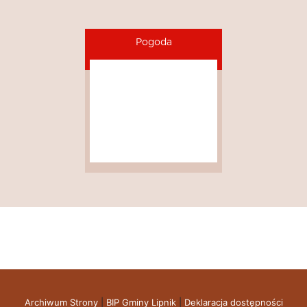
Pogoda
Archiwum Strony
|
BIP Gminy Lipnik
|
Deklaracja dostępności