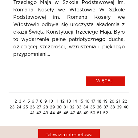
Trzeciego Maja w Szkole Podstawowej im.
Romana Koseły we Włostowie W Szkole
Podstawowej im. Romana Koseły we
Włostowie odbyła się uroczysta akademia z
okazji Święta Konstytucji Trzeciego Maja. Było
to wydarzenie pełne patriotycznego ducha,
dziecięcej szczerości, wzruszenia i pięknego
przypomnieni...
WIĘCEJ...
1
2
3
4
5
6
7
8
9
10
11
12
13
14
15
16
17
18
19
20
21
22
23
24
25
26
27
28
29
30
31
32
33
34
35
36
37
38
39
40
41
42
43
44
45
46
47
48
49
50
51
52
Telewizja internetowa