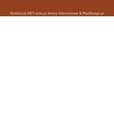
Realizacja NET-atak.pl strony internetowe & MaxDesign.pl
skup aut gdynia