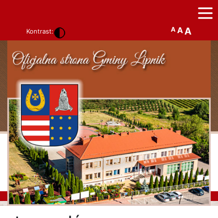
A
A
A
Kontrast: