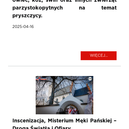
owiec, kóz, świń oraz innych zwierząt
parzystokopytnych na temat
pryszczycy.
2025-04-16
WIĘCEJ...
Inscenizacja, Misterium Męki Pańskiej –
Droga Światła i Ofiary