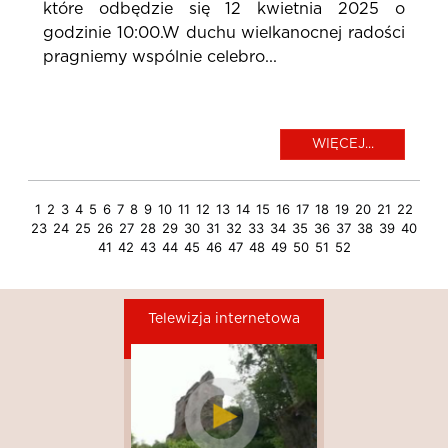
które odbędzie się 12 kwietnia 2025 o
godzinie 10:00.W duchu wielkanocnej radości
pragniemy wspólnie celebro...
WIĘCEJ...
1
2
3
4
5
6
7
8
9
10
11
12
13
14
15
16
17
18
19
20
21
22
23
24
25
26
27
28
29
30
31
32
33
34
35
36
37
38
39
40
41
42
43
44
45
46
47
48
49
50
51
52
Telewizja internetowa