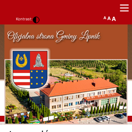
A
A
A
Kontrast: