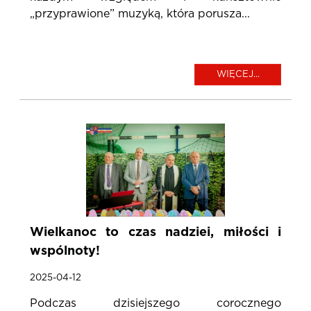
„przyprawione” muzyką, która porusza...
WIĘCEJ...
Wielkanoc to czas nadziei, miłości i
wspólnoty!
2025-04-12
Podczas dzisiejszego corocznego